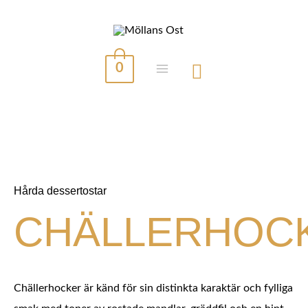
Hoppa
till
innehåll
0
MAIN
MENU
Hårda dessertostar
CHÄLLERHOC
Chällerhocker är känd för sin distinkta karaktär och fylliga