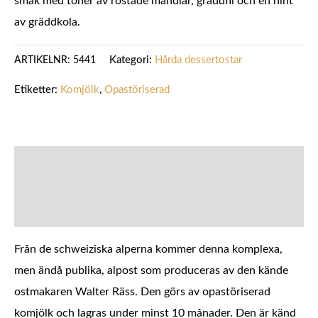
smak med toner av rostade mandlar, gräddfil och en hint
av gräddkola.
Kategori:
Hårda dessertostar
ARTIKELNR:
5441
Etiketter:
Komjölk
,
Opastöriserad
BESKRIVNING
YTTERLIGARE INFORMATION
Från de schweiziska alperna kommer denna komplexa,
men ändå publika, alpost som produceras av den kände
ostmakaren Walter Räss. Den görs av opastöriserad
komjölk och lagras under minst 10 månader. Den är känd