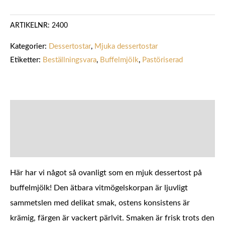
ARTIKELNR:
2400
Kategorier:
Dessertostar
,
Mjuka dessertostar
Etiketter:
Beställningsvara
,
Buffelmjölk
,
Pastöriserad
BESKRIVNING
YTTERLIGARE INFORMATION
Här har vi något så ovanligt som en mjuk dessertost på
buffelmjölk! Den ätbara vitmögelskorpan är ljuvligt
sammetslen med delikat smak, ostens konsistens är
krämig, färgen är vackert pärlvit. Smaken är frisk trots den