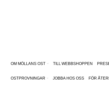
Hoppa
till
innehåll
OM MÖLLANS OST
TILL WEBBSHOPPEN
PRES
OSTPROVNINGAR
JOBBA HOS OSS
FÖR ÅTER