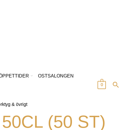
/ÖPPETTIDER
OSTSALONGEN
0
rktyg & övrigt
50CL (50 ST)