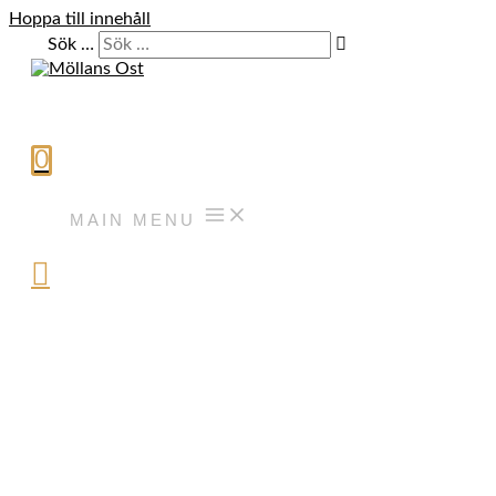
Hoppa till innehåll
Sök …
0
MAIN MENU