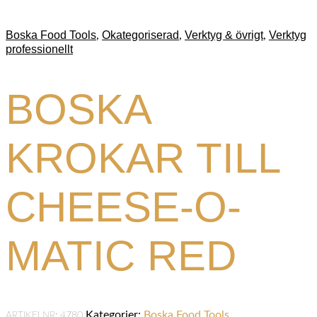
Boska Food Tools
Okategoriserad
Verktyg & övrigt
Verktyg
,
,
,
professionellt
BOSKA
KROKAR TILL
CHEESE-O-
MATIC RED
Kategorier:
Boska Food Tools
,
ARTIKELNR:
4780