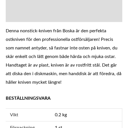
YTTERLIGARE INFORMATION
Denna nonstick-kniven från Boska är den perfekta
ostkniven för den professionella ostförsäljaren! Precis
som namnet antyder, så fastnar inte osten på kniven, du
skär enkelt och lätt genom både hårda och mjuka ostar.
Handtaget är av plast, kniven är av rostfritt stål. Det går
att diska den i diskmaskin, men handdisk är att föredra, då
håller kniven mycket längre!
BESTÄLLNINGSVARA
Vikt
0.2 kg
Förpackning
1 st