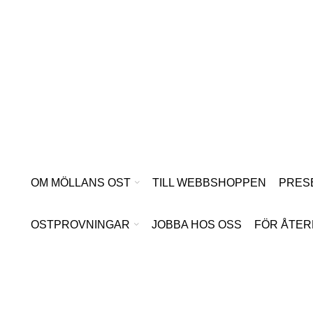
Hoppa
till
innehåll
OM MÖLLANS OST
TILL WEBBSHOPPEN
PRES
OSTPROVNINGAR
JOBBA HOS OSS
FÖR ÅTER