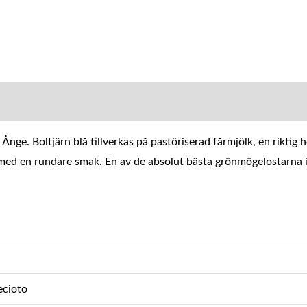
MATION
e. Boltjärn blå tillverkas på pastöriserad fårmjölk, en riktig hö
en med en rundare smak. En av de absolut bästa grönmögelostarna 
recioto