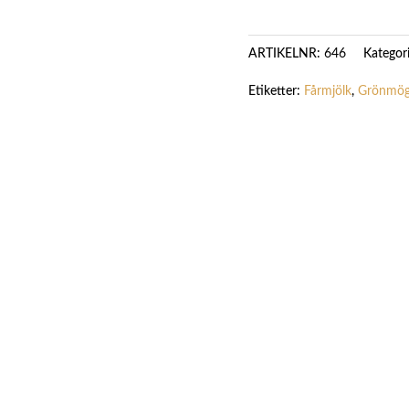
Kategor
ARTIKELNR:
646
Etiketter:
Fårmjölk
,
Grönmög