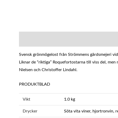
BESKRIVNING
YTTERLIGARE INFOR
Svensk grönmögelost från Strömmens gårdsmejeri vid Ång
Liknar de “riktiga” Roquefortostarna till viss del, m
Nielsen och Christoffer Lindahl.
PRODUKTBLAD
Vikt
1.0 kg
Drycker
Söta vita viner, hjortronvin, 