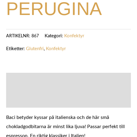
PERUGINA
Kategori:
Konfektyr
ARTIKELNR:
867
Etiketter:
Glutenfri
,
Konfektyr
BESKRIVNING
YTTERLIGARE INFORMATION
Baci betyder kyssar på italienska och de här små
chokladgodbitarna är minst lika ljuva! Passar perfekt till
espresson. En riktig klassiker i Italien!