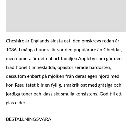
BESKRIVNING
YTTERLIGARE INFORMATION
Cheshire är Englands äldsta ost, den omskrevs redan år
1086. I många hundra år var den populärare än Cheddar,
men numera är det enbart familjen Appleby som gör den
traditionellt linneklädda, opastöriserade hårdosten,
dessutom enbart på mjölken från deras egen hjord med
kor. Resultatet blir en fyllig, smakrik ost med gräsiga och
jordiga toner och klassiskt smulig konsistens. God till ett
glas cider.
BESTÄLLNINGSVARA