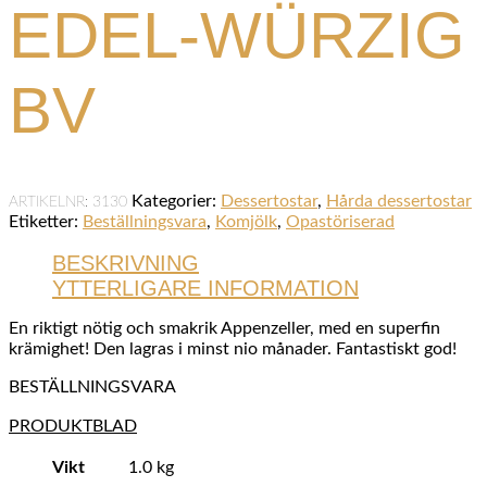
EDEL-WÜRZIG
BV
Kategorier:
Dessertostar
,
Hårda dessertostar
ARTIKELNR:
3130
Etiketter:
Beställningsvara
,
Komjölk
,
Opastöriserad
BESKRIVNING
YTTERLIGARE INFORMATION
En riktigt nötig och smakrik Appenzeller, med en superfin
krämighet! Den lagras i minst nio månader. Fantastiskt god!
BESTÄLLNINGSVARA
PRODUKTBLAD
Vikt
1.0 kg