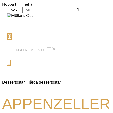
Hoppa till innehåll
Sök …
0
MAIN MENU
Dessertostar
Hårda dessertostar
,
APPENZELLER