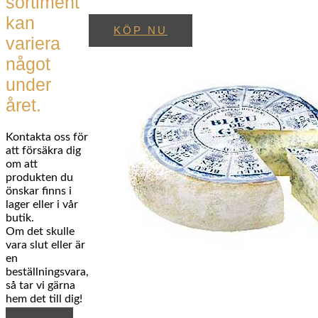
sortiment
kan
KÖP NU
variera
något
under
året.
Kontakta oss för
att försäkra dig
om att
produkten du
önskar finns i
lager eller i vår
butik.
Om det skulle
vara slut eller är
en
beställningsvara,
så tar vi gärna
hem det till dig!