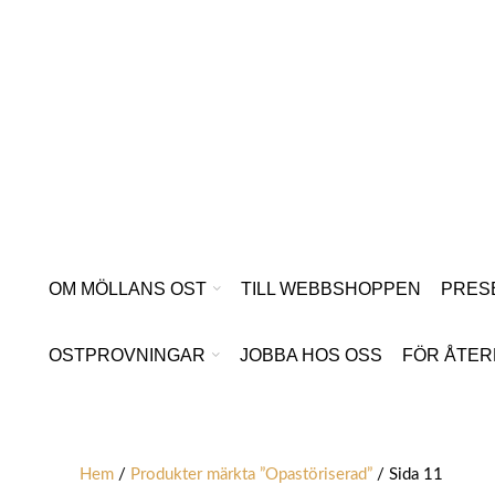
Hoppa
till
innehåll
OM MÖLLANS OST
TILL WEBBSHOPPEN
PRES
OSTPROVNINGAR
JOBBA HOS OSS
FÖR ÅTER
Hem
/
Produkter märkta ”Opastöriserad”
/ Sida 11