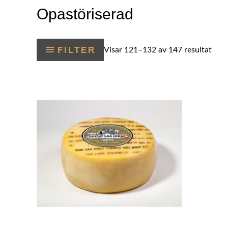
Opastöriserad
FILTER
Visar 121–132 av 147 resultat