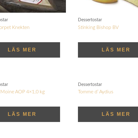
ostar
Dessertostar
orpet Knekten
Stinking Bishop BV
LÄS MER
LÄS MER
ostar
Dessertostar
e Moine AOP 4×1,0 kg
Tomme d’ Aydius
LÄS MER
LÄS MER