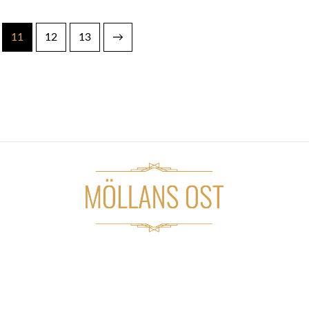
11
12
13
→