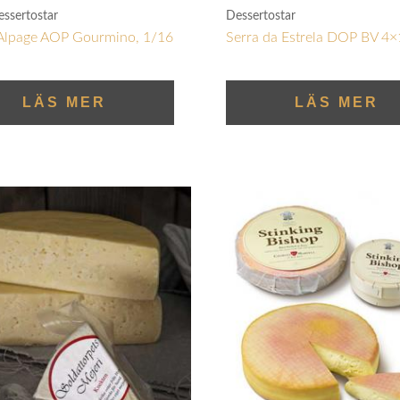
essertostar
Dessertostar
 Alpage AOP Gourmino, 1/16
Serra da Estrela DOP BV 4×
LÄS MER
LÄS MER