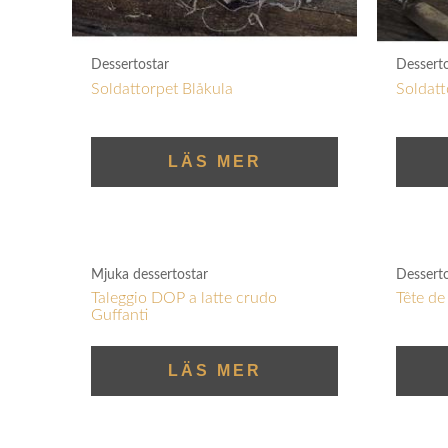
Dessertostar
Dessert
Soldattorpet Blåkula
Soldatt
LÄS MER
Mjuka dessertostar
Dessert
Taleggio DOP a latte crudo
Tête d
Guffanti
LÄS MER