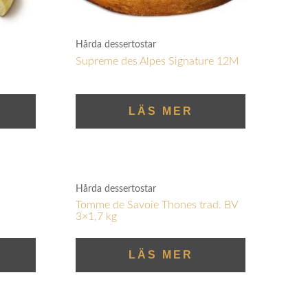
Hårda dessertostar
Supreme des Alpes Signature 12M
LÄS MER
Hårda dessertostar
Tomme de Savoie Thones trad. BV
3×1,7 kg
LÄS MER