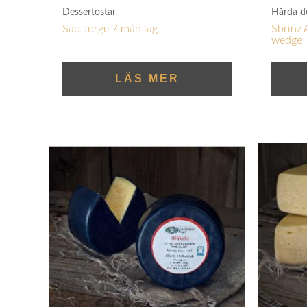
Dessertostar
Hårda d
Sao Jorge 7 mån lag
Sbrinz
wedge
LÄS MER