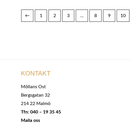
←
1
2
3
…
8
9
10
KONTAKT
Möllans Ost
Bergsgatan 32
214 22 Malmö
Tfn: 040 – 19 35 45
Maila oss