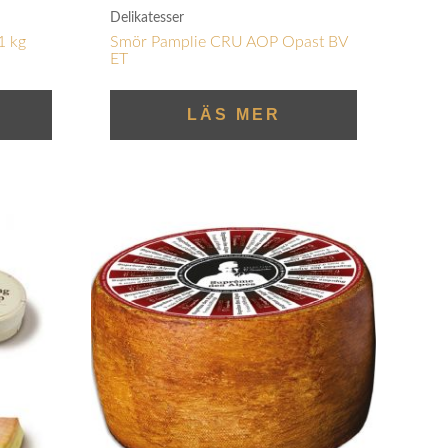
Delikatesser
1 kg
Smör Pamplie CRU AOP Opast BV
ET
LÄS MER