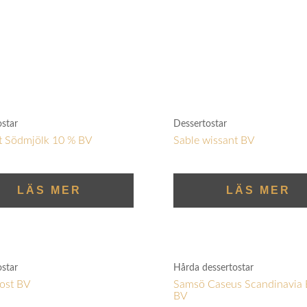
ostar
Dessertostar
t Södmjölk 10 % BV
Sable wissant BV
LÄS MER
LÄS MER
ostar
Hårda dessertostar
ost BV
Samsö Caseus Scandinavia
BV