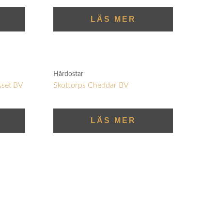
LÄS MER
Hårdostar
sset BV
Skottorps Cheddar BV
LÄS MER