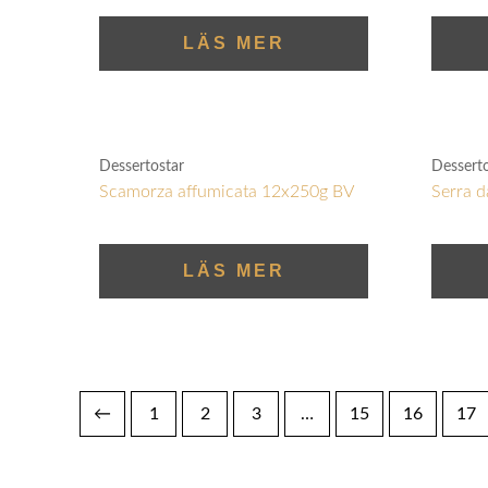
LÄS MER
Dessertostar
Dessert
Scamorza affumicata 12x250g BV
Serra d
LÄS MER
←
1
2
3
…
15
16
17