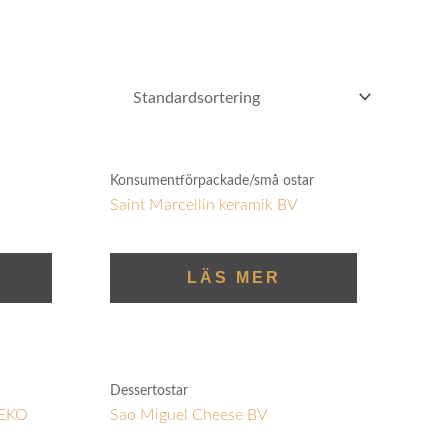
Konsumentförpackade/små ostar
Saint Marcellin keramik BV
LÄS MER
Dessertostar
 EKO
Sao Miguel Cheese BV