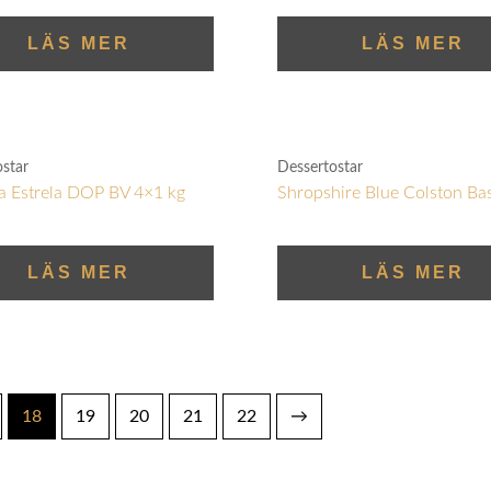
LÄS MER
LÄS MER
ostar
Dessertostar
a Estrela DOP BV 4×1 kg
Shropshire Blue Colston Ba
LÄS MER
LÄS MER
18
19
20
21
22
→