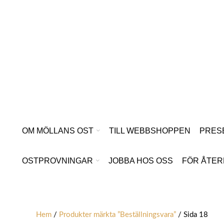
Hoppa
till
innehåll
OM MÖLLANS OST
TILL WEBBSHOPPEN
PRES
OSTPROVNINGAR
JOBBA HOS OSS
FÖR ÅTER
Hem
/
Produkter märkta ”Beställningsvara”
/ Sida 18