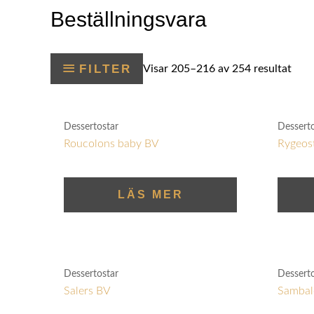
Beställningsvara
FILTER
Visar 205–216 av 254 resultat
Dessertostar
Dessert
Roucolons baby BV
Rygeos
LÄS MER
Dessertostar
Dessert
Salers BV
Sambal