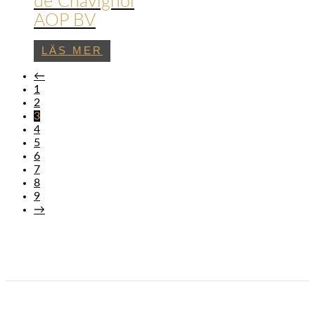
de Chavignol
AOP BV
LÄS MER
←
1
2
3
4
5
6
7
8
9
→