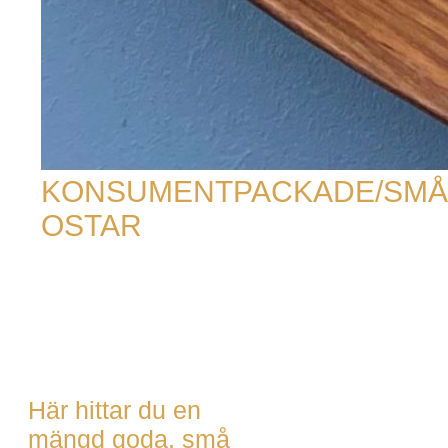
KONSUMENTPACKADE/SMÅ
OSTAR
Här hittar du en
mängd goda, små