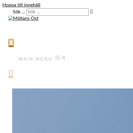
Hoppa till innehåll
Sök …
0
MAIN MENU