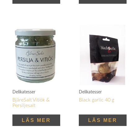
Delikatesser
Delikatesser
BjäreSalt Vitlök &
Black garlic 40 g
Persiljesalt
LÄS MER
LÄS MER