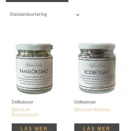
Delikatesser
Delikatesser
BjäreSalt
BjäreSalt Rödbeta
Ramslökssalt
LÄS MER
LÄS MER