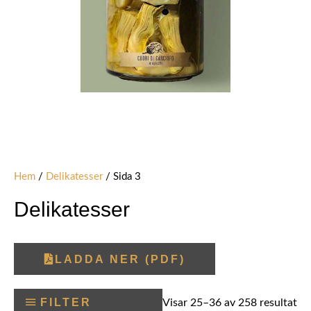
Hem
/
Delikatesser
/ Sida 3
Delikatesser
LADDA NER (PDF)
FILTER
Visar 25–36 av 258 resultat