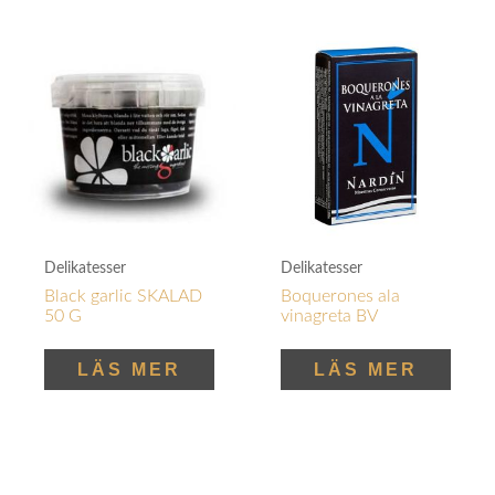
Delikatesser
Delikatesser
Black garlic SKALAD
Boquerones ala
50 G
vinagreta BV
LÄS MER
LÄS MER