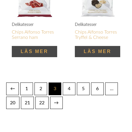
Delikatesser
Delikatesser
Chips Alfonso Torres
Chips Alfonso Torres
Serrano ham
Tryffel & Cheese
LÄS MER
LÄS MER
←
1
2
3
4
5
6
…
20
21
22
→