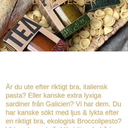
DELIKATESSER
Är du ute efter riktigt bra, italiensk
pasta? Eller kanske extra lyxiga
sardiner från Galicien? Vi har dem. Du
har kanske sökt med ljus & lykta efter
en riktigt bra, ekologisk Broccolipesto?