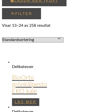
LADDA NER (PDF)
FILTER
Visar 13–24 av 258 resultat
Delikatesser
BioOrto
grönkålpesto
EKO kale
LÄS MER
Delikatesser