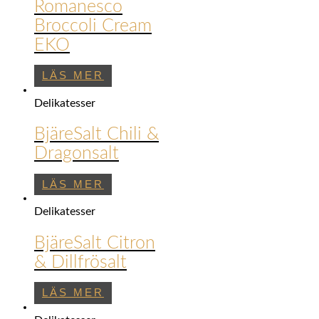
Romanesco
Broccoli Cream
EKO
LÄS MER
Delikatesser
BjäreSalt Chili &
Dragonsalt
LÄS MER
Delikatesser
BjäreSalt Citron
& Dillfrösalt
LÄS MER