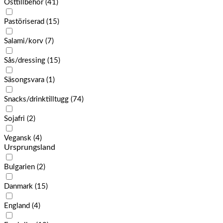
Osttillbehör
(41)
Pastöriserad
(15)
Salami/korv
(7)
Sås/dressing
(15)
Säsongsvara
(1)
Snacks/drinktilltugg
(74)
Sojafri
(2)
Vegansk
(4)
Ursprungsland
Bulgarien
(2)
Danmark
(15)
England
(4)