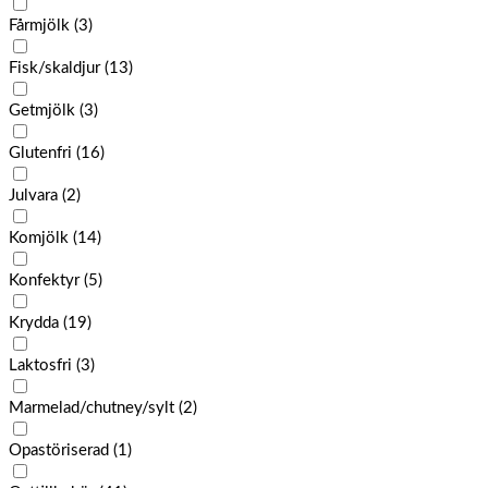
Fårmjölk
(3)
Fisk/skaldjur
(13)
Getmjölk
(3)
Glutenfri
(16)
Julvara
(2)
Komjölk
(14)
Konfektyr
(5)
Krydda
(19)
Laktosfri
(3)
Marmelad/chutney/sylt
(2)
Opastöriserad
(1)