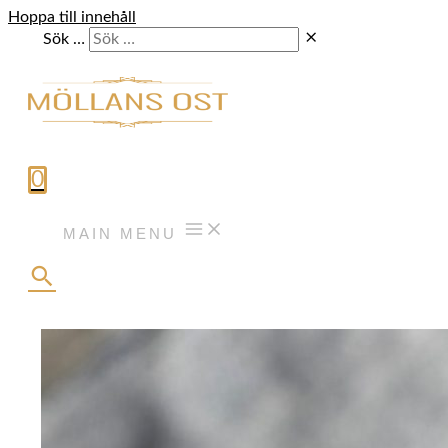
Hoppa till innehåll
Sök …
0
MAIN MENU