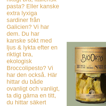
pasta? Eller kanske
extra lyxiga
sardiner från
Galicien? Vi har
dem. Du har
kanske sökt med
ljus & lykta efter en
riktigt bra,
ekologisk
Broccolipesto? Vi
har den också. Här
hittar du både
ovanligt och vanligt,
ta dig gärna en titt,
du hittar säkert