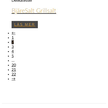
Delikatesser
BjäreSalt Grillsalt
LÄS MER
←
1
2
3
4
5
…
20
21
22
→