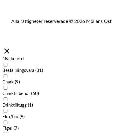
Alla rättigheter reserverade © 2026 Möllans Ost
Nyckelord
Beställningsvara
(31)
Chark
(9)
Charktillbehör
(60)
Drinktilltugg
(1)
Eko/bio
(9)
Fågel
(7)